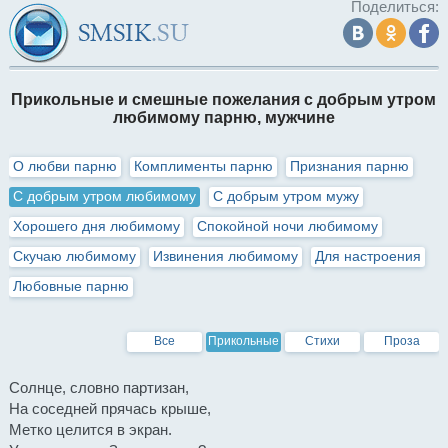
Поделиться:
Прикольные и смешные пожелания с добрым утром
любимому парню, мужчине
О любви парню
Комплименты парню
Признания парню
С добрым утром любимому
С добрым утром мужу
Хорошего дня любимому
Спокойной ночи любимому
Скучаю любимому
Извинения любимому
Для настроения
Любовные парню
Все
Прикольные
Стихи
Проза
Солнце, словно партизан,
На соседней прячась крыше,
Метко целится в экран.