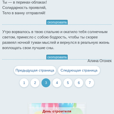
Ты — в перинах-облаках!
Солидарность проявляй,
Тело в ванну отправляй!
скопировать
Утро ворвалось в твою спальню и окатило тебя солнечным
светом, принесло с собою бодрость, чтобы ты скорее
развеял ночной туман мыслей и вернулся в реальную жизнь
воплощать свои лучшие сны.
скопировать
Алина Огонек
Предыдущая страница
Следующая страница
1
2
3
4
5
6
7
День строителя