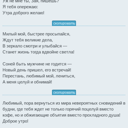
Уж не мне ты, Зая, пишешь?
Я тебя опережаю:
Утра доброго желаю!
скопировать
Милый мой, быстрее просыпайся,
Ждут тебя великие дела,
В зеркало смотри и улыбайся —
Станет жизнь тогда вдвойне светла!
Соней быть мужчине не годится —
Новый день пришел, его встречай!
Перестань, любимый мой, лениться,
А меня целуй и обнимай!
скопировать
Любимый, пора вернуться из мира невероятных сновидений в
будни, где тебя ждет не только горячий поцелуй вместо
кофе, но и обжигающие объятия вместо прохладного душа!
Доброе утро!