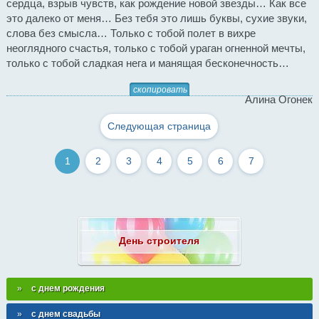
сердца, взрыв чувств, как рождение новой звезды… Как все
это далеко от меня… Без тебя это лишь буквы, сухие звуки,
слова без смысла… Только с тобой полет в вихре
неоглядного счастья, только с тобой ураган огненной мечты,
только с тобой сладкая нега и манящая бесконечность…
скопировать
Алина Огонек
Следующая страница
1
2
3
4
5
6
7
День строителя
с днем рождения
с днем свадьбы