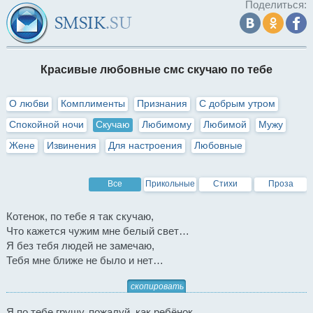
Поделиться:
Красивые любовные смс скучаю по тебе
О любви
Комплименты
Признания
С добрым утром
Спокойной ночи
Скучаю
Любимому
Любимой
Мужу
Жене
Извинения
Для настроения
Любовные
Все
Прикольные
Стихи
Проза
Котенок, по тебе я так скучаю,
Что кажется чужим мне белый свет…
Я без тебя людей не замечаю,
Тебя мне ближе не было и нет…
скопировать
Я по тебе грущу, пожалуй, как ребёнок,