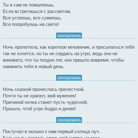
Ты и сам не пожалеешь,
Если встретишься с рассветом,
Все успеешь, все сумеешь,
Все попробуешь на свете!
скопировать
Ночь пролетела, как короткое мгновение, и просыпаться тебе
так не хочется, но ты не сердись на утро, ведь оно не
виновато, что ты поздно лег, оно пришло вовремя, чтобы
заманить тебя в новый день.
скопировать
Ночь сказкой пронеслась прелестной,
Почти ты не храпел, мой муженек!
Причиной ночка станет пусть чудесной,
Прошло, чтоб утро бодро и денек!
скопировать
Постучал в окошко к нам первый солнца луч.
Больше ты постель свою, мой супруг, не мучь.