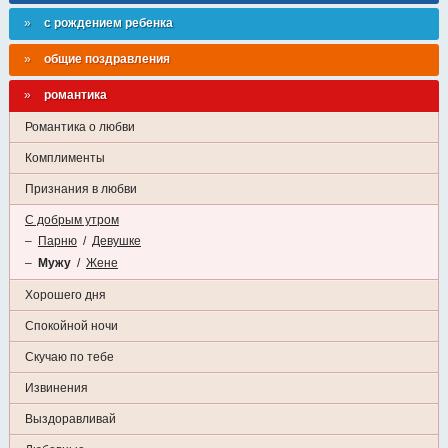
с рождением ребенка
общие поздравления
романтика
Романтика о любви
Комплименты
Признания в любви
С добрым утром
–
Парню
/
Девушке
–
Мужу
/
Жене
Хорошего дня
Спокойной ночи
Скучаю по тебе
Извинения
Выздоравливай