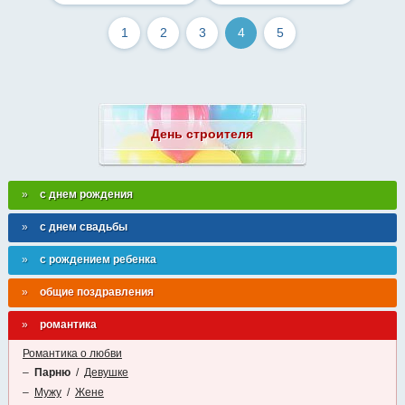
1
2
3
4
5
День строителя
с днем рождения
с днем свадьбы
с рождением ребенка
общие поздравления
романтика
Романтика о любви
–
Парню
/
Девушке
–
Мужу
/
Жене