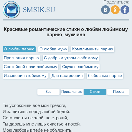
Поделиться:
Красивые романтические стихи о любви любимому
парню, мужчине
О любви парню
О любви мужу
Комплименты парню
Признания парню
С добрым утром любимому
Спокойной ночи любимому
Скучаю любимому
Извинения любимому
Для настроения
Любовные парню
Все
Прикольные
Стихи
Проза
Ты успокоишь все мои тревоги,
И защитишь перед любой бедой.
Со мною ты не злой, не строгий,
Ты даришь мне лишь счастье и покой.
Мою любовь к тебе не объяснить,