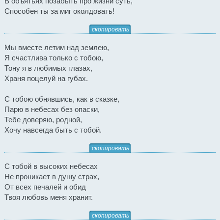
В объятьях позабыть про жизни суть,
Способен ты за миг околдовать!
скопировать
Мы вместе летим над землею,
Я счастлива только с тобою,
Тону я в любимых глазах,
Храня поцелуй на губах.
С тобою обнявшись, как в сказке,
Парю в небесах без опаски,
Тебе доверяю, родной,
Хочу навсегда быть с тобой.
скопировать
С тобой в высоких небесах
Не проникает в душу страх,
От всех печалей и обид
Твоя любовь меня хранит.
скопировать