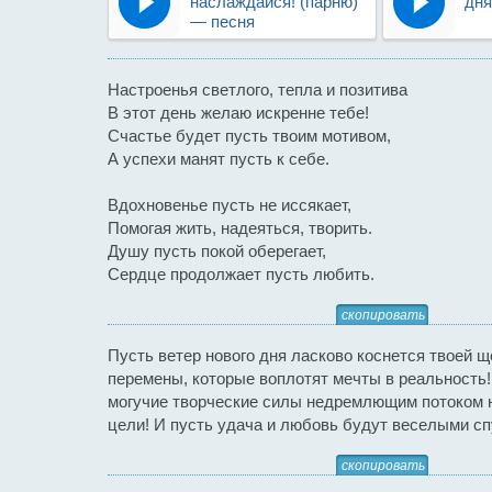
наслаждайся! (парню)
дня
— песня
Настроенья светлого, тепла и позитива
В этот день желаю искренне тебе!
Счастье будет пусть твоим мотивом,
А успехи манят пусть к себе.
Вдохновенье пусть не иссякает,
Помогая жить, надеяться, творить.
Душу пусть покой оберегает,
Сердце продолжает пусть любить.
скопировать
Пусть ветер нового дня ласково коснется твоей щ
перемены, которые воплотят мечты в реальность!
могучие творческие силы недремлющим потоком н
цели! И пусть удача и любовь будут веселыми сп
скопировать