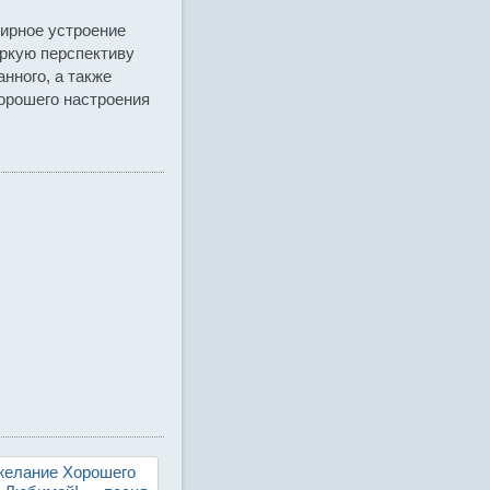
мирное устроение
яркую перспективу
нного, а также
орошего настроения
елание Хорошего