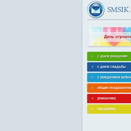
День строит
с днем рождения
с днем свадьбы
с рождением ребе
общие поздравлен
романтика
праздники