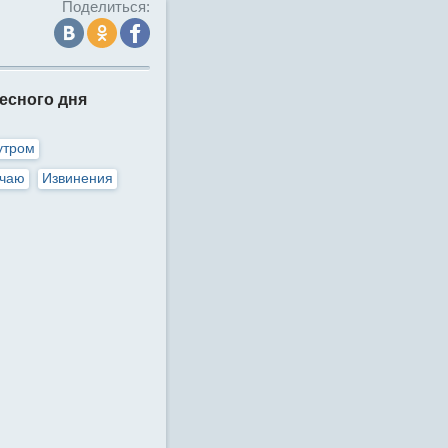
Поделиться:
есного дня
утром
учаю
Извинения