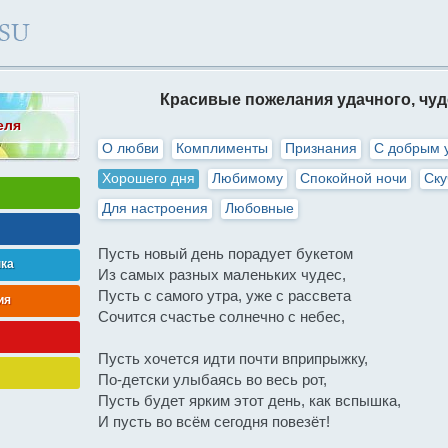
Красивые пожелания удачного, чуд
еля
О любви
Комплименты
Признания
С добрым 
Хорошего дня
Любимому
Спокойной ночи
Ск
Для настроения
Любовные
Пусть новый день порадует букетом
нка
Из самых разных маленьких чудес,
Пусть с самого утра, уже с рассвета
ия
Сочится счастье солнечно с небес,
Пусть хочется идти почти вприпрыжку,
По-детски улыбаясь во весь рот,
Пусть будет ярким этот день, как вспышка,
И пусть во всём сегодня повезёт!