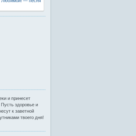
 Любимой! — песня
еки и принесет
 Пусть здоровье и
есут к заветной
утниками твоего дня!