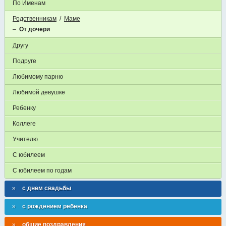
По Именам
Родственникам
/
Маме
–
От дочери
Другу
Подруге
Любимому парню
Любимой девушке
Ребенку
Коллеге
Учителю
С юбилеем
С юбилеем по годам
с днем свадьбы
с рождением ребенка
общие поздравления