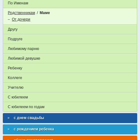
По Именам
Родственникам
/
Маме
–
От дочери
Другу
Подруге
Любимому парню
Любимой девушке
Ребенку
Коллеге
Учителю
С юбилеем
С юбилеем по годам
с днем свадьбы
с рождением ребенка