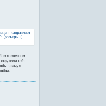
иция поздравляет
Р! (розыгрыш)
юбых жизненных
 окружали тебя
тобы в самую
любви.