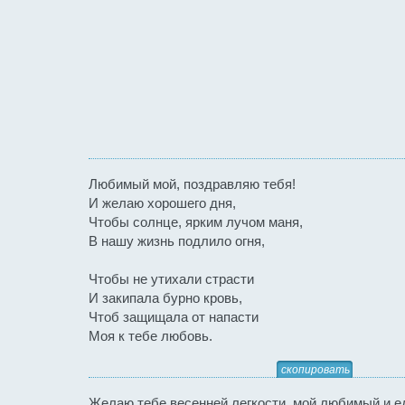
Любимый мой, поздравляю тебя!
И желаю хорошего дня,
Чтобы солнце, ярким лучом маня,
В нашу жизнь подлило огня,
Чтобы не утихали страсти
И закипала бурно кровь,
Чтоб защищала от напасти
Моя к тебе любовь.
скопировать
Желаю тебе весенней легкости, мой любимый и е