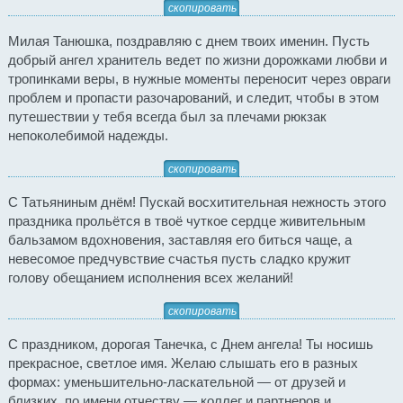
скопировать
Милая Танюшка, поздравляю с днем твоих именин. Пусть
добрый ангел хранитель ведет по жизни дорожками любви и
тропинками веры, в нужные моменты переносит через овраги
проблем и пропасти разочарований, и следит, чтобы в этом
путешествии у тебя всегда был за плечами рюкзак
непоколебимой надежды.
скопировать
С Татьяниным днём! Пускай восхитительная нежность этого
праздника прольётся в твоё чуткое сердце живительным
бальзамом вдохновения, заставляя его биться чаще, а
невесомое предчувствие счастья пусть сладко кружит
голову обещанием исполнения всех желаний!
скопировать
С праздником, дорогая Танечка, с Днем ангела! Ты носишь
прекрасное, светлое имя. Желаю слышать его в разных
формах: уменьшительно-ласкательной — от друзей и
близких, по имени отчеству — коллег и партнеров и,