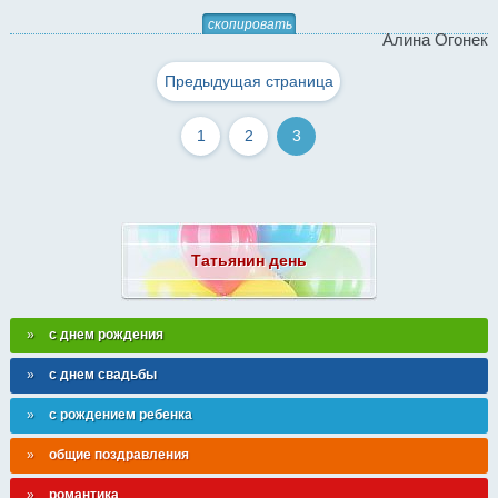
скопировать
Алина Огонек
Предыдущая страница
1
2
3
Татьянин день
с днем рождения
с днем свадьбы
с рождением ребенка
общие поздравления
романтика