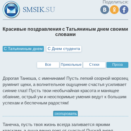
Поделиться:
Красивые поздравления с Татьяниным днем своими
словами
С Татьяниным днем
С Днем студента
Все
Прикольные
Стихи
Проза
Дорогая Танюша, с именинами! Пусть легкий озорной морозец
румянит щеки, а волнительное ощущение счастья усиливает
сияние глаз! Пусть твои необычайная красота и манящее
обаяние, острый ум и неоспоримые умения ведут к большим
успехам и беспечным радостям!
скопировать
Танечка, пусть твоя жизнь всегда заливается яркими
красками, а душа вечно поет от счастья! Пускай ангел