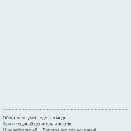
Обаятелен, умен, одет по моде,
Кухни тещиной ценитель и знаток,
Муж заботливый… Вердикт все тот же: годен!