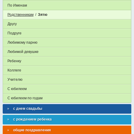
По Именам
Родственникам
/
Зятю
Другу
Подруге
Любимому парню
Любимой девушке
Ребенку
Коллеге
Учителю
С юбилеем
С юбилеем по годам
с днем свадьбы
с рождением ребенка
общие поздравления