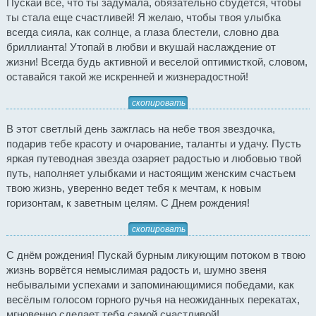
Пускай все, что ты задумала, обязательно сбудется, чтобы
ты стала еще счастливей! Я желаю, чтобы твоя улыбка
всегда сияла, как солнце, а глаза блестели, словно два
бриллианта! Утопай в любви и вкушай наслаждение от
жизни! Всегда будь активной и веселой оптимисткой, словом,
оставайся такой же искренней и жизнерадостной!
скопировать
В этот светлый день зажглась на небе твоя звездочка,
подарив тебе красоту и очарование, таланты и удачу. Пусть
яркая путеводная звезда озаряет радостью и любовью твой
путь, наполняет улыбками и настоящим женским счастьем
твою жизнь, уверенно ведет тебя к мечтам, к новым
горизонтам, к заветным целям. С Днем рождения!
скопировать
С днём рождения! Пускай бурным ликующим потоком в твою
жизнь ворвётся немыслимая радость и, шумно звеня
небывалыми успехами и запоминающимися победами, как
весёлым голосом горного ручья на неожиданных перекатах,
мгновенно сделает тебя самой счастливой!