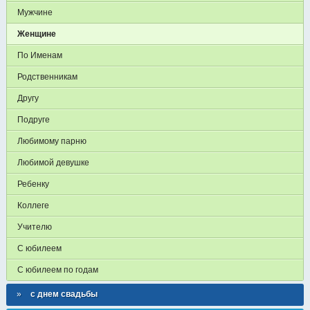
Мужчине
Женщине
По Именам
Родственникам
Другу
Подруге
Любимому парню
Любимой девушке
Ребенку
Коллеге
Учителю
С юбилеем
С юбилеем по годам
с днем свадьбы