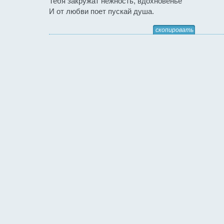
Тебя закружат нежность, вдохновенье
И от любви поет пускай душа.
скопировать