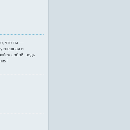
о, что ты —
 успешная и
вайся собой, ведь
ния!