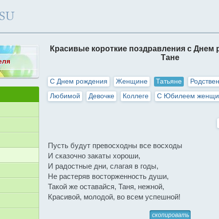
Красивые короткие поздравления с Днем 
Тане
еля
С Днем рождения
Женщине
Татьяне
Родстве
Любимой
Девочке
Коллеге
С Юбилеем женщи
Пусть будут превосходны все восходы
И сказочно закаты хороши,
И радостные дни, слагая в годы,
Не растеряв восторженность души,
Такой же оставайся, Таня, нежной,
Красивой, молодой, во всем успешной!
скопировать