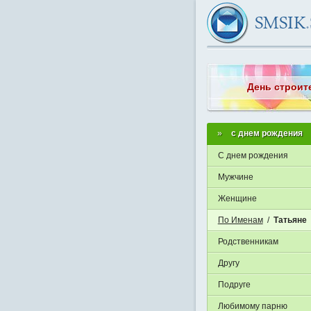
День строит
с днем рождения
С днем рождения
Мужчине
Женщине
По Именам
/
Татьяне
Родственникам
Другу
Подруге
Любимому парню