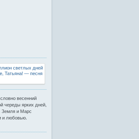
лион светлых дней
е, Татьяна! — песня
 словно весенний
ой череды ярких дней,
ь Земля и Марс
и и любовью.