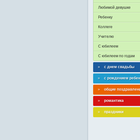
Любимой девушке
Ребенку
Коллеге
Учителю
С юбилеем
С юбилеем по годам
с днем свадьбы
с рождением ребе
общие поздравлен
романтика
праздники