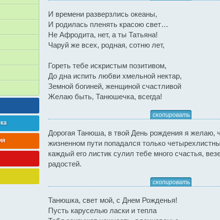
И времени разверзлись океаны,
И родилась пленять красою свет…
Не Афродита, нет, а ты Татьяна!
Чаруй же всех, родная, сотню лет,
Гореть тебе искристым позитивом,
До дна испить любви хмельной нектар,
Земной богиней, женщиной счастливой
Желаю быть, Танюшечка, всегда!
скопировать
нка
Дорогая Танюша, в твой День рождения я желаю, 
ия
жизненном пути попадался только четырехлистны
каждый его листик сулил тебе много счастья, вез
радостей.
скопировать
Танюшка, свет мой, с Днем Рожденья!
Пусть каруселью ласки и тепла