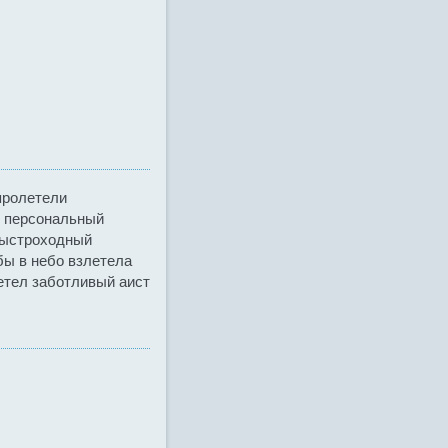
пролетели
й персональный
 быстроходный
бы в небо взлетела
летел заботливый аист