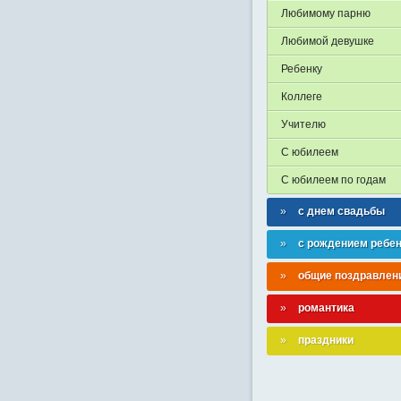
Любимому парню
Любимой девушке
Ребенку
Коллеге
Учителю
С юбилеем
С юбилеем по годам
с днем свадьбы
с рождением ребе
общие поздравлен
романтика
праздники