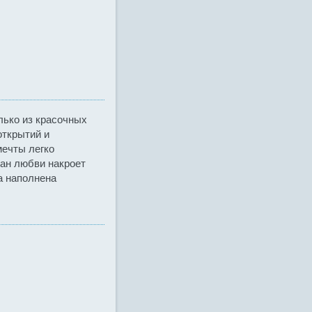
лько из красочных
открытий и
мечты легко
еан любви накроет
а наполнена