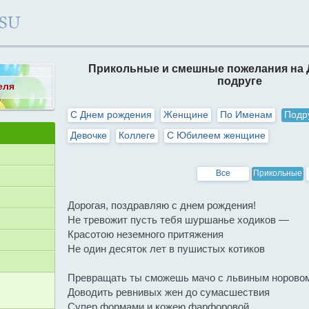
Прикольные и смешные пожелания на 
подруге
еля
С Днем рождения
Женщине
По Именам
Подр
Девочке
Коллеге
С Юбилеем женщине
Все
Прикольные
Дорогая, поздравляю с днем рождения!
Не тревожит пусть тебя шуршанье ходиков —
Красотою неземного притяжения
Не один десяток лет в пушистых котиков
Превращать ты сможешь мачо с львиным норовом
Доводить ревнивых жен до сумасшествия
Супер формами и кожею фарфоровой.