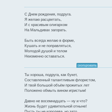
С Днем рождения, подруга.
Я желаю расцветать,
И с красивым олигархом
На Мальдивах загорать.
Быть всегда желаю в форме,
Кушать и не поправляться,
Молодой душой и телом
Неизменно оставаться.
скопировать
Ты хороша, подруга, как букет,
Составленный талантливым флористом,
И твой большой объём прожитых лет
Положено обмыть вином игристым!
Давно не восемнадцать — ну и что?
Жизнь будет удивительной отныне!
Пусть ты не королева, но зато