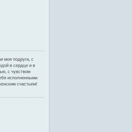
я моя подруга, с
дой в сердце и в
ью, с чувством
тебя исполненными
женским счастьем!