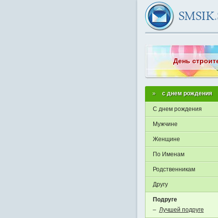
День строит
с днем рождения
С днем рождения
Мужчине
Женщине
По Именам
Родственникам
Другу
Подруге
–
Лучшей подруге