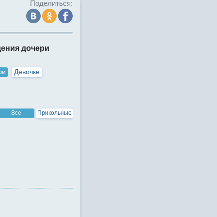
Поделиться:
дения дочери
ри
Девочке
Все
Прикольные