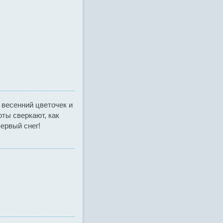
 весенний цветочек и
оты сверкают, как
первый снег!