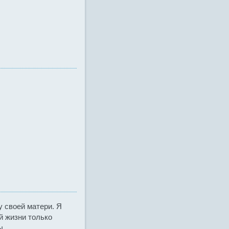
у своей матери. Я
й жизни только
ы.