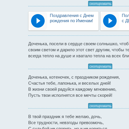
скопировать
Поздравления с Днем
Пол
рождения по Именам!
с Д
Доченька, посели в сердце своем солнышко, что
своим светом и дарило этот свет другим, чтобы т
всегда тепло на душе и хватало тепла на всех бли
скопировать
Доченька, котеночек, с праздником рождения,
Счастья тебе, лапонька, и веселых дней!
В жизни своей радуйся каждому мгновению,
Пусть твои исполнятся все мечты скорей!
скопировать
В твой праздник я тебе желаю, дочь,
Все трудности, невзгоды превозмочь,
С судьбой не спорить, но и не кориться,