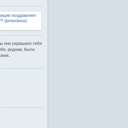
иция поздравляет
Р! (розыгрыш)
бы оно украшало тебя
ебе, родная, было
зких.