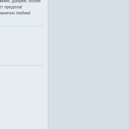
умнее, добрее, более
ет предела!
гранично любим!