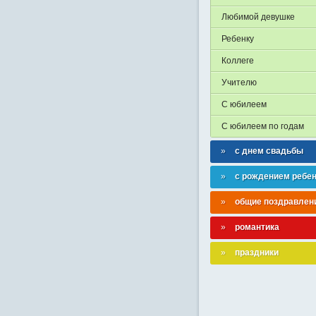
Любимой девушке
Ребенку
Коллеге
Учителю
С юбилеем
С юбилеем по годам
с днем свадьбы
с рождением ребе
общие поздравлен
романтика
праздники