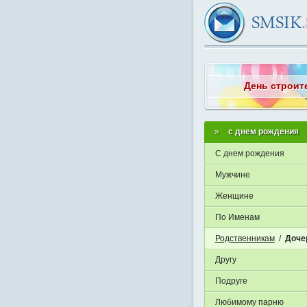
День строит
с днем рождения
С днем рождения
Мужчине
Женщине
По Именам
Родственникам
/
Доче
Другу
Подруге
Любимому парню