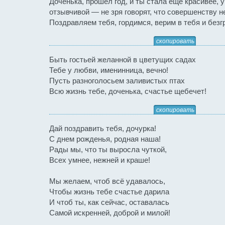
Доченька, прошел год, и ты стала еще красивее, 
отзывчивой — не зря говорят, что совершенству н
Поздравляем тебя, гордимся, верим в тебя и без
скопировать
Быть гостьей желанной в цветущих садах
Тебе у любви, именинница, вечно!
Пусть разноголосьем заливистых птах
Всю жизнь тебе, доченька, счастье щебечет!
скопировать
Дай поздравить тебя, дочурка!
С днем рожденья, родная наша!
Рады мы, что ты выросла чуткой,
Всех умнее, нежней и краше!
Мы желаем, чтоб всё удавалось,
Чтобы жизнь тебе счастье дарила
И чтоб ты, как сейчас, оставалась
Самой искренней, доброй и милой!