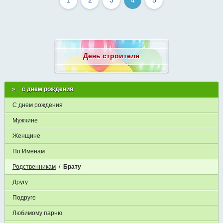
1
2
3
4
5
День строителя
с днем рождения
С днем рождения
Мужчине
Женщине
По Именам
Родственникам
/
Брату
Другу
Подруге
Любимому парню