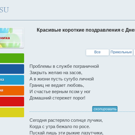
Красивые короткие поздравления с Дне
чника
Все
Прикольные
Проблемы в службе пограничной
Закрыть желаю на засов,
А в жизни пусть сугубо личной
нка
Границ не ведает любовь,
ия
И счастье верным псом у ног
Домашний стережет порог!
скопировать
Сегодня растеряло солнце лучики,
Когда с утра бежало по росе.
Пускай лишь эти рыжие лазутчики,