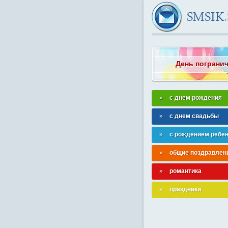
День пограни
с днем рождения
с днем свадьбы
с рождением ребе
общие поздравлен
романтика
праздники