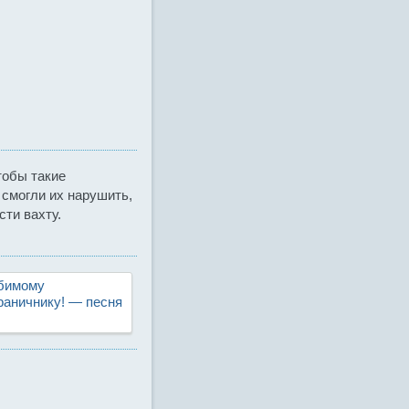
тобы такие
 смогли их нарушить,
сти вахту.
бимому
раничнику! — песня