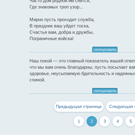
Часто дом родной им снится,
Где знакомых троп узор...
Мирно пусть проходит служба,
В праздник ваш уйдет тоска,
Счастья вам, добра и дружбы,
Пограничные войска!
скопировать
Наш покой — это главный показатель вашей отве
что мы вам очень благодарны, пусть посылает ва
здоровье, неусыпаемую бдительность и надежны
спиной.
скопировать
Предыдущая страница
Следующая 
1
2
3
4
5