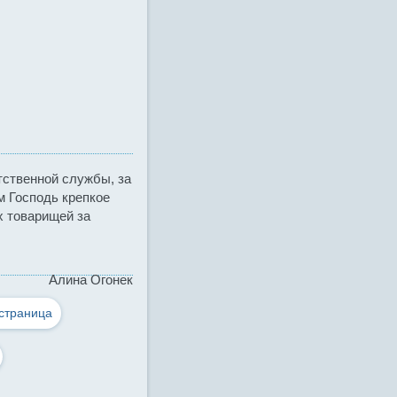
тственной службы, за
м Господь крепкое
х товарищей за
Алина Огонек
страница