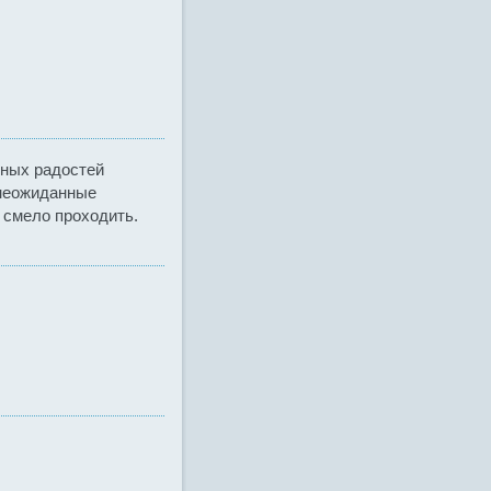
нных радостей
 неожиданные
 смело проходить.