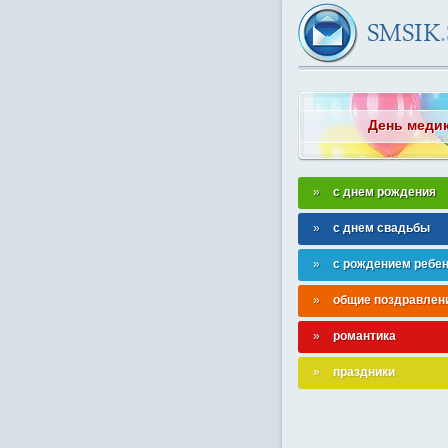
День меди
с днем рождения
с днем свадьбы
с рождением ребе
общие поздравлен
романтика
праздники