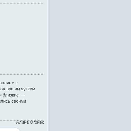
равляем с
под вашим чутким
и близкие —
ились своими
Алина Огонек