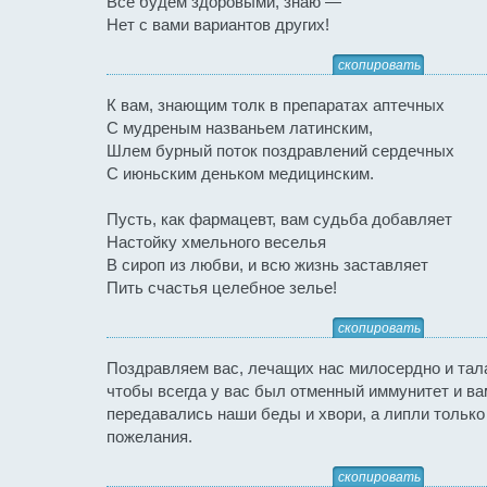
Все будем здоровыми, знаю —
Нет с вами вариантов других!
скопировать
К вам, знающим толк в препаратах аптечных
С мудреным названьем латинским,
Шлем бурный поток поздравлений сердечных
С июньским деньком медицинским.
Пусть, как фармацевт, вам судьба добавляет
Настойку хмельного веселья
В сироп из любви, и всю жизнь заставляет
Пить счастья целебное зелье!
скопировать
Поздравляем вас, лечащих нас милосердно и тал
чтобы всегда у вас был отменный иммунитет и ва
передавались наши беды и хвори, а липли тольк
пожелания.
скопировать