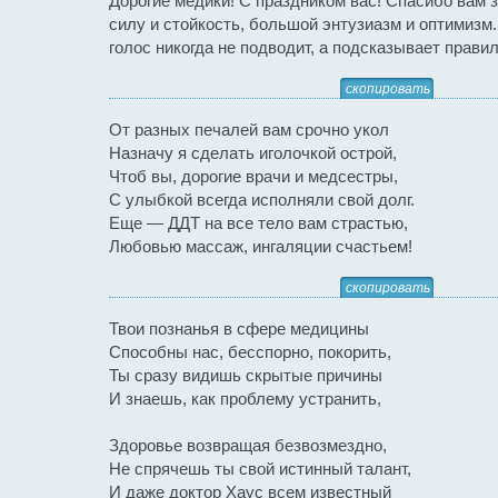
Дорогие медики! С праздником вас! Спасибо вам 
силу и стойкость, большой энтузиазм и оптимизм
голос никогда не подводит, а подсказывает прави
скопировать
От разных печалей вам срочно укол
Назначу я сделать иголочкой острой,
Чтоб вы, дорогие врачи и медсестры,
С улыбкой всегда исполняли свой долг.
Еще — ДДТ на все тело вам страстью,
Любовью массаж, ингаляции счастьем!
скопировать
Твои познанья в сфере медицины
Способны нас, бесспорно, покорить,
Ты сразу видишь скрытые причины
И знаешь, как проблему устранить,
Здоровье возвращая безвозмездно,
Не спрячешь ты свой истинный талант,
И даже доктор Хаус всем известный