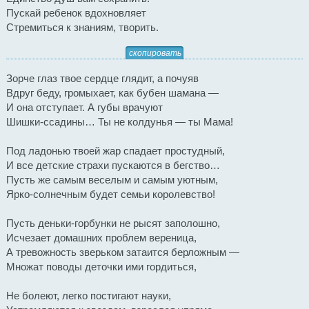
Пускай ребенок вдохновляет
Стремиться к знаниям, творить.
скопировать
Зорче глаз твое сердце глядит, а почуяв
Вдруг беду, громыхает, как бубен шамана —
И она отступает. А губы врачуют
Шишки-ссадины… Ты не колдунья — ты Мама!
Под ладонью твоей жар спадает простудный,
И все детские страхи пускаются в бегство…
Пусть же самым веселым и самым уютным,
Ярко-солнечным будет семьи королевство!
Пусть деньки-горбунки не рысят заполошно,
Исчезает домашних проблем вереница,
А тревожность зверьком затаится берложным —
Множат поводы деточки ими гордиться,
Не болеют, легко постигают науки,