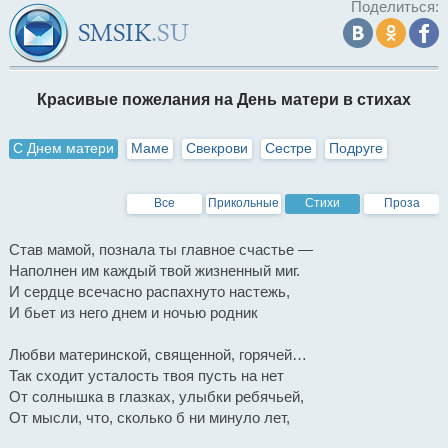
Поделиться:
Красивые пожелания на День матери в стихах
С Днем матери
Маме
Свекрови
Сестре
Подруге
Все
Прикольные
Стихи
Проза
Став мамой, познала ты главное счастье —
Наполнен им каждый твой жизненный миг.
И сердце всечасно распахнуто настежь,
И бьет из него днем и ночью родник
Любви материнской, священной, горячей…
Так сходит усталость твоя пусть на нет
От солнышка в глазках, улыбки ребячьей,
От мысли, что, сколько б ни минуло лет,