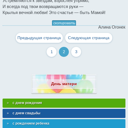
Устремляются к звездам, взрослея упрямо,
И всегда под твои возвращаются руки —
Крылья вечной любви! Это счастье — быть Мамой!
скопировать
Алина Огонек
Предыдущая страница
Следующая страница
1
2
3
День матери
с днем рождения
с днем свадьбы
с рождением ребенка