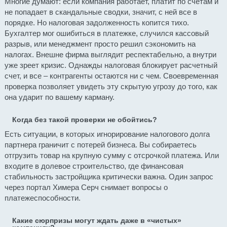
Многие думают: если компания работает, платит по счетам и
не попадает в скандальные сводки, значит, с ней все в
порядке. Но налоговая задолженность копится тихо.
Бухгалтер мог ошибиться в платежке, случился кассовый
разрыв, или менеджмент просто решил сэкономить на
налогах. Внешне фирма выглядит респектабельно, а внутри
уже зреет кризис. Однажды налоговая блокирует расчетный
счет, и все – контрагенты остаются ни с чем. Своевременная
проверка позволяет увидеть эту скрытую угрозу до того, как
она ударит по вашему карману.
Когда без такой проверки не обойтись?
Есть ситуации, в которых игнорирование налогового долга
партнера граничит с потерей бизнеса. Вы собираетесь
отгрузить товар на крупную сумму с отсрочкой платежа. Или
входите в долевое строительство, где финансовая
стабильность застройщика критически важна. Один запрос
через портал Химера Серч снимает вопросы о
платежеспособности.
Какие сюрпризы могут ждать даже в «чистых»